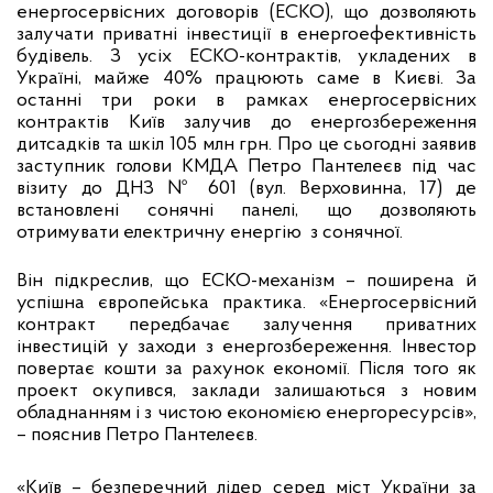
енергосервісних договорів (ЕСКО), що дозволяють
залучати приватні інвестиції в енергоефективність
будівель. З усіх ЕСКО-контрактів, укладених в
Україні, майже 40% працюють саме в Києві. За
останні три роки в рамках енергосервісних
контрактів Київ залучив до енергозбереження
дитсадків та шкіл 105 млн грн. Про це сьогодні заявив
заступник голови КМДА Петро Пантелеєв під час
візиту до ДНЗ № 601 (вул. Верховинна, 17) де
встановлені сонячні панелі, що дозволяють
отримувати електричну енергію з сонячної.
Він підкреслив, що ЕСКО-механізм – поширена й
успішна європейська практика. «Енергосервісний
контракт передбачає залучення приватних
інвестицій у заходи з енергозбереження. Інвестор
повертає кошти за рахунок економії. Після того як
проект окупився, заклади залишаються з новим
обладнанням і з чистою економією енергоресурсів»,
– пояснив Петро Пантелеєв.
«Київ – безперечний лідер серед міст України за