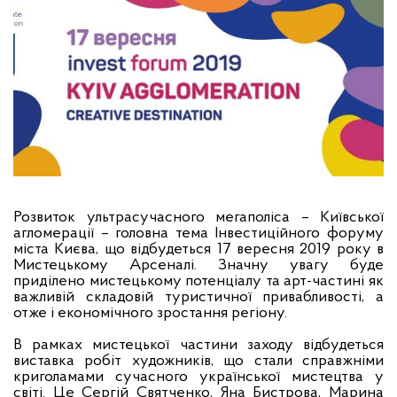
Розвиток ультрасучасного мегаполіса – Київської
агломерації – головна тема
Інвестиційного форуму
міста Києва, що відбудеться 17 вересня 2019 року в
Мистецькому Арсеналі.
Значну увагу буде
приділено мистецькому потенціалу та арт-частині як
важливій складовій туристичної привабливості, а
отже і економічного зростання регіону.
В
рамках мистецької частини заходу
відбудеться
виставка робіт художників, що стали справжніми
криголамами сучасного української мистецтва у
світі. Це Сергій Святченко, Яна Бистрова, Марина