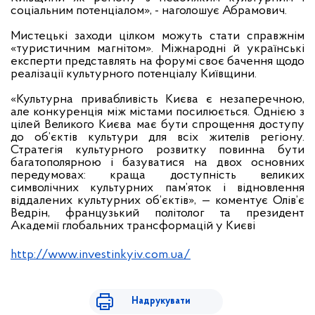
соціальним потенціалом»
, - наголошує Абрамович.
Мистецькі заходи цілком можуть стати справжнім
«туристичним магнітом». Міжнародні й українські
експерти представлять на форумі своє бачення
щодо
реалізації культурного потенціалу Київщини.
«Культурна привабливість Києва є незаперечною,
але конкуренція між містами посилюється. Однією з
цілей Великого Києва має бути спрощення доступу
до об’єктів культури для всіх жителів регіону.
Стратегія культурного розвитку повинна бути
багатополярною і базуватися на двох основних
передумовах: краща доступність великих
символічних культурних пам’яток і відновлення
віддалених культурних об’єктів», — коментує Олів’є
Ведрін, французький політолог та президент
Академії глобальних трансформацій у Києві
http://www.investinkyiv.com.ua/
Надрукувати