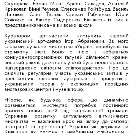
Скугарєва, Роман Мінін, Арсен Савадов, Анатолій
Криволап, Вінні Реунов, Олександр Ройтбурд, Василь
Цаголов, Олег Тістол, Степан Рябченко, Юрій
Соломко та Віктор Сидоренко. Більшість із них є
представниками саме київської школи.
Куратором арт-частини виступить відомий
український арт-дилер Ігор Абрамович. За
його
словами, сучасне мистецтво в
Україні перебуває на
стрімкому злеті. Воно є тією з небагатьох
конкурентоспроможних галузей діяльності країни,
високий рівень досягнень у якій було неодноразово
підтверджено світовим співтовариством. Про це
свідчить регулярна участь українських митців у
престижних світових аукціонах і присутність
українських творів у експозиціях провідних
виставкових центрів і музеїв тощо.
«
Проте, як будь-яка сфера, що динамічно
розвивається, мистецтво потребує постійного
притоку нових ідей від зацікавленої громади.
Сприяння розвитку актуального вітчизняного
мистецтва — важливий крок на шляху до світової
інтеграції та презентації України як держави
та
Київщини як регіону
з неабияким культурним і