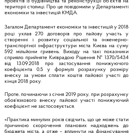
проектів із будівництва та реконструкції об’єктів на
території столиці. Про це повідомили у Департаменті
економіки та інвестицій КМДА.
Загалом Департамент економіки та інвестицій у 2018
році уклав 270 договорів про пайову участь у
створенні і розвитку соціальної та інженерно-
транспортної інфраструктури міста Києва на суму
592 мільйони гривень. Виходу на такі показники
сприяло прийняте Київрадою Рішення № 1370/5434
від 13.09.2018 про застосування понижуючого
коефіцієнта 0,5 у формулі розрахунку розміру
внеску за умови сплати коштів пайової участі до
кінця 2018 року.
Проте, починаючи з січня 2019 року, при розрахунку
обов’язкового внеску пайової участі понижуючий
коефіцієнт не застосовується.
«Практика минулих років свідчить, що це може стати
причиною скорочення планових надходжень до
бюджета міста, а отже – вплинути на фінансування