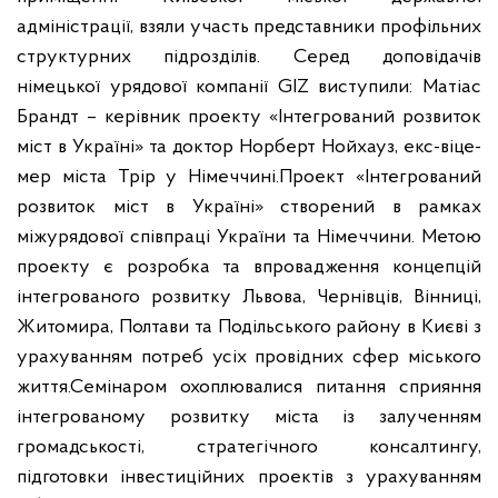
адміністрації, взяли участь представники профільних
структурних підрозділів.
Серед доповідачів
німецької урядової компанії GIZ виступили: Матіас
Брандт – керівник проекту «Інтегрований розвиток
міст в Україні» та доктор Норберт Нойхауз, екс-віце-
мер міста Трір у Німеччині.
Проект «Інтегрований
розвиток міст в Україні» створений в рамках
міжурядової співпраці України та Німеччини. Метою
проекту є розробка та впровадження концепцій
інтегрованого розвитку Львова, Чернівців, Вінниці,
Житомира, Полтави та Подільського району в Києві з
урахуванням потреб усіх провідних сфер міського
життя.
Семінаром охоплювалися питання сприяння
інтегрованому розвитку міста із залученням
громадськості, стратегічного консалтингу,
підготовки інвестиційних проектів з урахуванням