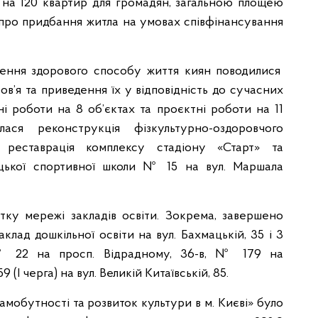
 на 120 квартир для громадян, загальною площею
ів про придбання житла на умовах співфінансування
ечення здорового способу життя киян поводилися
ов’я та приведення їх у відповідність до сучасних
ні роботи на 8 об’єктах та проєктні роботи на 11
лася реконструкція фізкультурно-оздоровчого
 реставрація комплексу стадіону «Старт» та
ацької спортивної школи № 15 на вул. Маршала
тку мережі закладів освіти. Зокрема, завершено
клад дошкільної освіти на вул. Бахмацькій, 35 і 3
: № 22 на просп. Відрадному, 36-в, № 179 на
9 (І черга) на вул. Великій Китаївській, 85.
мобутності та розвиток культури в м. Києві» було