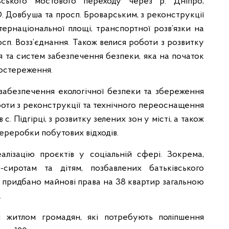
ьського мостового переходу через р. Дніпро,
 О. Довбуша та просп. Броварським, з реконструкції
нтернаціональної площі, транспортної розв’язки на
сп. Возз’єднання. Також велися роботи з розвитку
 та систем забезпечення безпеки, яка на початок
постереження.
 забезпечення екологічної безпеки та збереження
боти з реконструкції та технічного переоснащення
с. Підгірці, з розвитку зелених зон у місті, а також
переробки побутових відходів.
лізацію проєктів у соціальній сфері. Зокрема,
-сиротам та дітям, позбавлених батьківського
: придбано майнові права на 38 квартир загальною
.
я житлом громадян, які потребують поліпшення