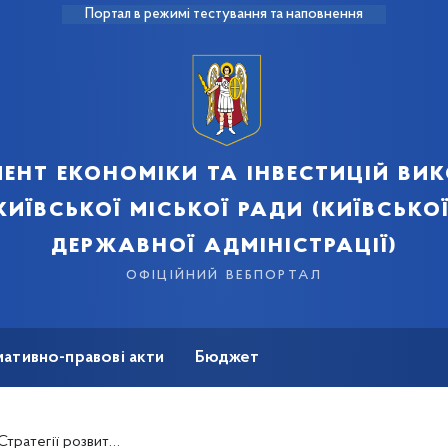
Портал в режимі тестування та наповнення
ент економіки та інвестицій ви
київської міської ради (київської
державної адміністрації)
офіційний вебпортал
ативно-правові акти
Бюджет
мація
Безбар'єрність
 до 2025 року в частині 2021 року