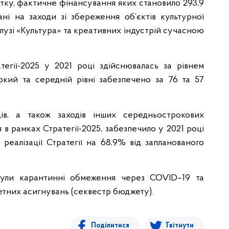
итку, фактичне фінансування яких становило 293,9
ні на заходи зі збереження об’єктів культурної
лузі «Культура» та креативних індустрій сучасною
атегії-2025 у 2021 році здійснювалась за рівнем
сокий та середній рівні забезпечено за 76 та 57
ів, а також заходів інших середньострокових
 в рамках Стратегії-2025, забезпечило у 2021 році
 реалізації Стратегії на 68,9% від запланованого
инули карантинні обмеження через COVID–19 та
жетних асигнувань (секвестр бюджету).
Поділитися
Твітнути