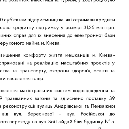
 та розвиток, інвестиції та туризм, у 2021 році було
00 суб’єктам підприємництва, які отримали кредити
сово-кредитну підтримку у розмірі 31,26 млн грн.
йних справ для їх внесення до електронної бази
нерухомого майна м. Києва.
двищення комфорту життя мешканців м. Києва»
спрямовані на реалізацію масштабних проєктів у
тва та транспорту, охорони здоров’я, освіти та
еки населення тощо.
влення магістральних систем водовідведення та
9 трамвайних вагонів та здійснено поставку 39
з реконструкції вулиць Андріївської та Пейзажної
ї від вул. Вересневої – вул. Російської до
ного переходу на вул. Зої Гайдай біля будинку № 5.