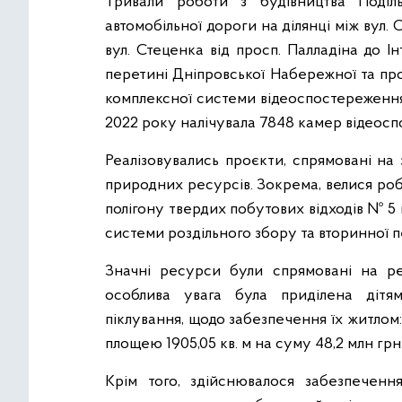
Тривали роботи з будівництва Поділ
автомобільної дороги на ділянці між вул.
вул. Стеценка від просп. Палладіна до І
перетині Дніпровської Набережної та про
комплексної системи відеоспостереження
2022 року налічувала 7848 камер відеос
Реалізовувались проєкти, спрямовані на
природних ресурсів. Зокрема, велися ро
полігону твердих побутових відходів № 5 в 
системи роздільного збору та вторинної 
Значні ресурси були спрямовані на реа
особлива увага була приділена дітям
піклування, щодо забезпечення їх житлом
площею 1905,05 кв. м на суму 48,2 млн грн
Крім того, здійснювалося забезпеченн