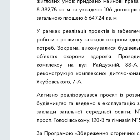
житлових умов: придбано майнові права
8 382,78 кв. м. та укладено 106 договор
загальною площею 6 647,24 кв. м.
У рамках реалізації проєктів із забезп
роботи з розвитку закладів охорони здор
потреб. Зокрема, виконувалися будівель
об’єктах охорони здоров’я. Проводи
комплексу на вул. Райдужній, 33-А,
реконструкція комплексної дитячо-юн
Якубовського, 7-А.
Активно реалізовувався проєкт із розви
будівництво та введено в експлуатацію за
заклади загальної середньої освіти
просп. Голосіївському, 120-В та гімназія № 5
За Програмою «Збереження історичної са