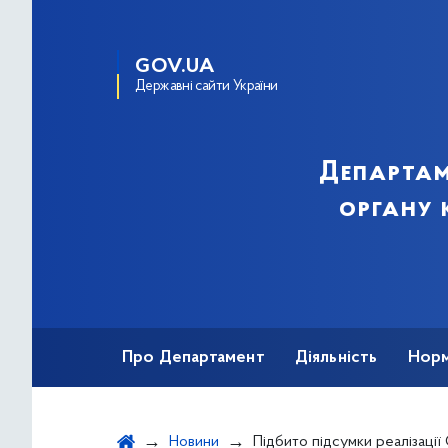
GOV.UA
Державні сайти України
Департам
органу 
Про Департамент
Діяльність
Норм
Звернення громадян
Публічна інфор
Новини
Підбито підсумки реалізації Стратегії розвитку міста Києва