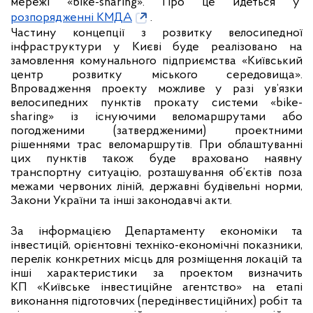
мережі «bike-sharing». Про це йдеться у
розпорядженні КМДА
.
Частину концепції з розвитку велосипедної
інфраструктури у Києві буде реалізовано на
замовлення комунального підприємства «Київський
центр розвитку міського середовища».
Впровадження проекту можливе у разі ув’язки
велосипедних пунктів прокату системи «bike-
shаring» із існуючими веломаршрутами або
погодженими (затвердженими) проектними
рішеннями трас веломаршрутів. При облаштуванні
цих пунктів також буде враховано наявну
транспортну ситуацію, розташування об’єктів поза
межами червоних ліній, державні будівельні норми,
Закони України та інші законодавчі акти.
За інформацією Департаменту економіки та
інвестицій, орієнтовні техніко-економічні показники,
перелік конкретних місць для розміщення локацій та
інші характеристики за проектом визначить
КП «Київське інвестиційне агентство» на етапі
виконання підготовчих (передінвестиційних) робіт та