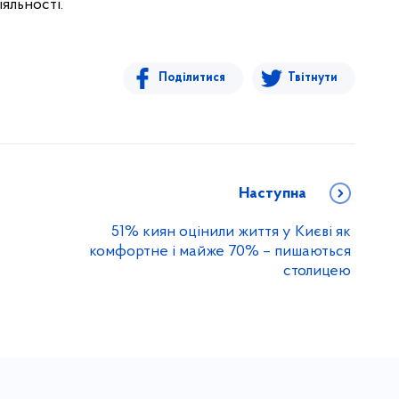
іяльності.
Поділитися
Твітнути
Наступна
51% киян оцінили життя у Києві як
комфортне і майже 70% – пишаються
столицею