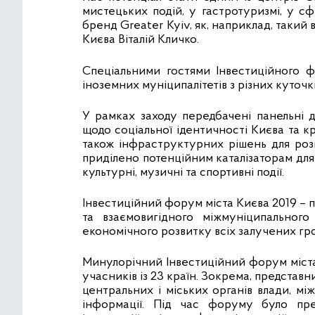
мистецьких подій, у гастротуризмі, у с
бренд Greater Kyiv, як, наприклад, такий 
Києва Віталій Кличко.
Спеціальними гостями Інвестиційного ф
іноземних муніципалітетів з різних куточкі
У рамках заходу передбачені панельні д
щодо соціальної ідентичності Києва та к
також інфраструктурних рішень для роз
приділено потенційним каталізаторам для
культурні, музичні та спортивні події.
Інвестиційний форум міста Києва 2019 – 
та взаємовигідного міжмуніципального
економічного розвитку всіх залучених гр
Минулорічний Інвестиційний форум міста
учасників із 23 країн. Зокрема, представни
центральних і міських органів влади, м
інформації. Під час форуму було пре