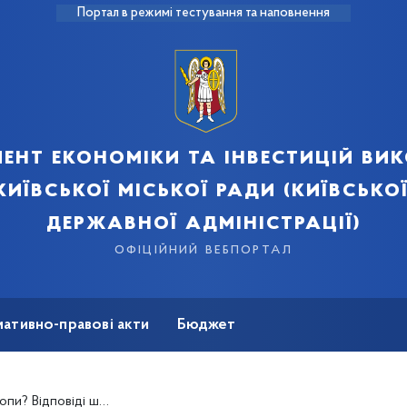
Портал в режимі тестування та наповнення
ент економіки та інвестицій ви
київської міської ради (київської
державної адміністрації)
офіційний вебпортал
ативно-правові акти
Бюджет
мація
Безбар'єрність
Інвестиційному форумі Києва 2019