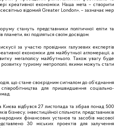
фері креативної економіки. Наша мета – створити
всесвітньо відомий Greater London», – зазначає мер
оруму стануть представники політичної еліти та
в планети, які поділяться своїм досвідом.
искусії за участю провідних галузевих експертів
реативної економіки для майбутньої агломерації, а
витку мегаполісу майбутнього. Також увагу буде
 розвитку туризму метрополії, якими можуть стати
подія, що стане своєрідним сигналом до об’єднання
 співробітництва для пришвидшення соціально-
омад.
 Києва відбувся 27 листопада та зібрав понад 500
ків бізнесу, інвестиційної спільноти, представників
іжнародних фінансових установ та засобів масової
дставлено 30 міських проектів для залучення