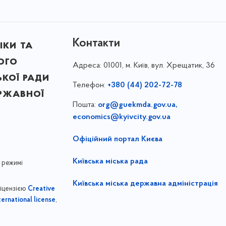
Контакти
іки та
ого
Адреса:
01001, м. Київ, вул. Хрещатик, 36
ької ради
Телефон:
+380 (44) 202-72-78
ержавної
Пошта:
org@guekmda.gov.ua
,
economics@kyivcity.gov.ua
Офіційний портал Києва
Київська міська рада
 режимі
Київська міська державна адміністрація
ліцензією
Creative
,
ernational license