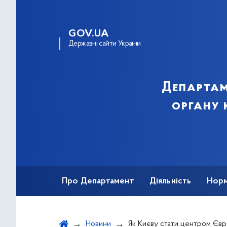
GOV.UA
Державні сайти України
Департам
органу 
Про Департамент
Діяльність
Норм
Звернення громадян
Публічна інфор
Новини
Як Києву стати центром Європи? Відповіді шукатимуть на 