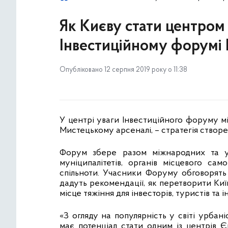
Як Києву стати центром
Інвестиційному форумі 
Опубліковано 12 серпня 2019 року о 11:38
У центрі уваги Інвестиційного форуму мі
Мистецькому арсеналі, – стратегія створен
Форум збере разом міжнародних та укр
муніципалітетів, органів місцевого сам
спільноти. Учасники Форуму обговорять 
дадуть рекомендації, як перетворити Ки
місце тяжіння для інвесторів, туристів та 
«З огляду на популярність у світі урбан
має потенціал стати одним із центрів Є