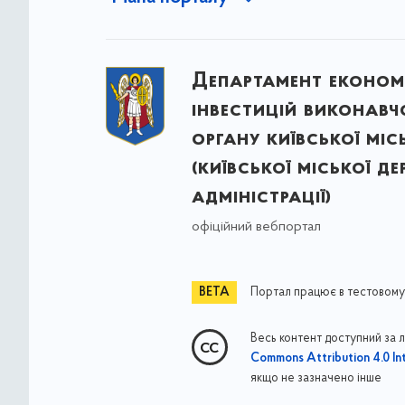
Департамент економ
інвестицій виконавч
органу київської міс
(київської міської д
адміністрації)
офіційний вебпортал
Портал працює в тестовому
Весь контент доступний за 
Commons Attribution 4.0 Int
якщо не зазначено інше