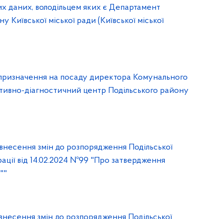
х даних, володільцем яких є Департамент
у Київської міської ради (Київської міської
 призначення на посаду директора Комунального
тивно-діагностичний центр Подільського району
внесення змін до розпорядження Подільської
рації від 14.02.2024 №99 "Про затвердження
""
внесення змін до розпорядження Подільської