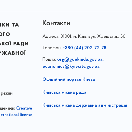
Контакти
іки та
ого
Адреса:
01001, м. Київ, вул. Хрещатик, 36
ької ради
Телефон:
+380 (44) 202-72-78
ержавної
Пошта:
org@guekmda.gov.ua
,
economics@kyivcity.gov.ua
Офіційний портал Києва
Київська міська рада
 режимі
Київська міська державна адміністрація
ліцензією
Creative
,
ernational license