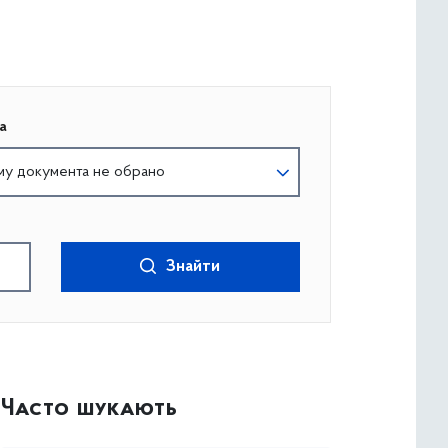
а
му документа не обрано
Знайти
Часто шукають