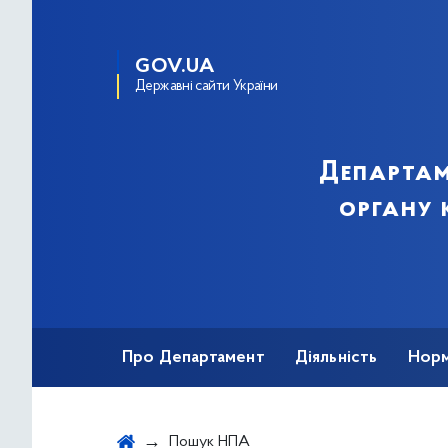
GOV.UA
Державні сайти України
Департам
органу 
Про Департамент
Діяльність
Норм
Звернення громадян
Публічна інфор
Пошук НПА