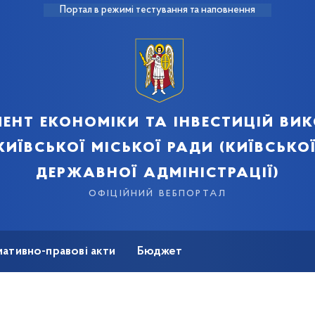
Портал в режимі тестування та наповнення
ент економіки та інвестицій ви
київської міської ради (київської
державної адміністрації)
офіційний вебпортал
ативно-правові акти
Бюджет
мація
Безбар'єрність