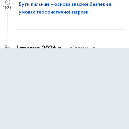
Бути пильним – основа власної безпеки в
11:27
умовах терористичної загрози
1 травня 2026 р.,
п’ятниця
Київ долучився до 10-го Міжнародного
14:30
форуму ЄЕК ООН з публічно-приватного
партнерства
Представники Департаменту економіки та
14:06
інвестицій КМДА ознайомилися із
інструментами зміцнення стійкості громади