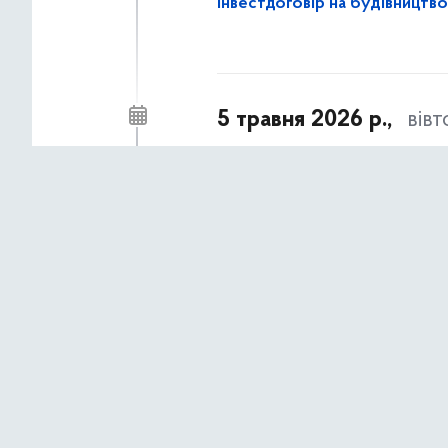
інвестдоговір на будівництво
5 травня 2026 р.,
вів
Результати інвестиційних ко
16:28
11:27