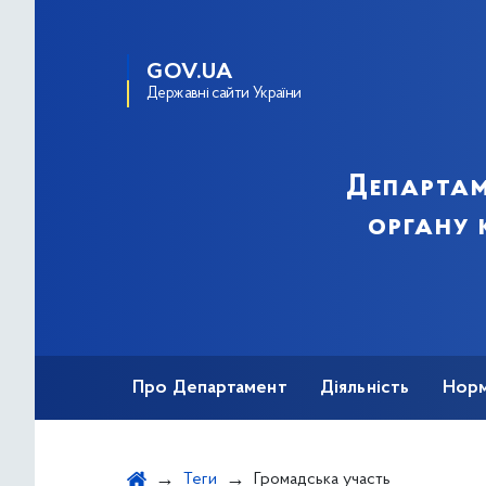
GOV.UA
Державні сайти України
Департам
органу 
Про Департамент
Діяльність
Норм
Звернення громадян
Публічна інфор
Теги
Громадська участь