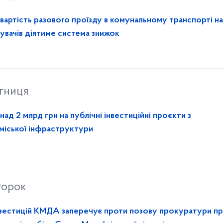
вартість разового проїзду в комунальному транспорті на 
тувачів діятиме система знижок
ятниця
ад 2 млрд грн на публічні інвестиційні проєкти з
 міської інфраструктури
торок
нвестицій КМДА заперечує проти позову прокуратури п