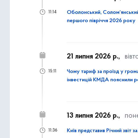
Оболонський, Солом’янський
11:14
першого півріччя 2026 року
21 липня 2026 р.,
вівт
Чому тариф за проїзд у гром
15:11
інвестицій КМДА пояснили 
13 липня 2026 р.,
пон
Київ представив Річний звіт з
11:36