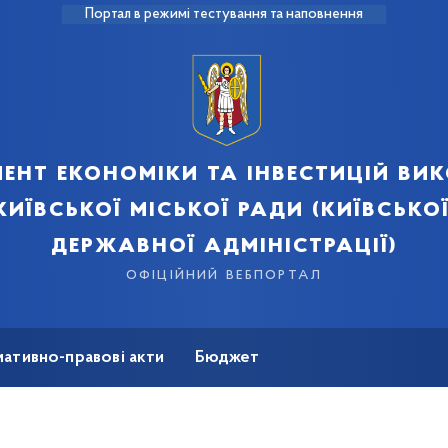
Портал в режимі тестування та наповнення
ент економіки та інвестицій ви
київської міської ради (київської
державної адміністрації)
офіційний вебпортал
ативно-правові акти
Бюджет
мація
Безбар'єрність