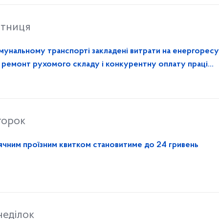
ятниця
омунальному транспорті закладені витрати на енергоресу
, ремонт рухомого складу і конкурентну оплату праці
торок
ісячним проїзним квитком становитиме до 24 гривень
неділок