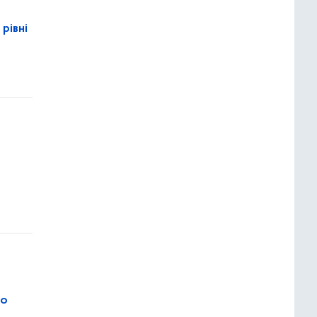
рівні
ро