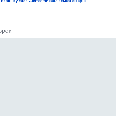
 паркінгу біля Свято-Михайлівської лікарні
торок
нкурсів 05.05.2026
Бути пильним – основа власної безпеки в умовах терористичної загрози