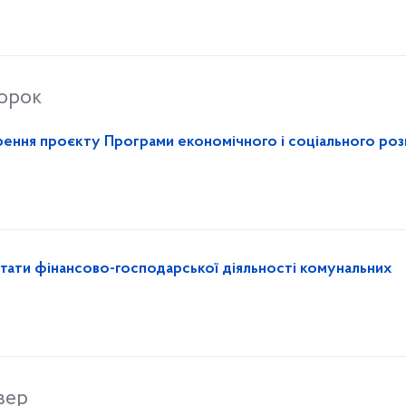
торок
ення проєкту Програми економічного і соціального роз
ьтати фінансово-господарської діяльності комунальних
вер