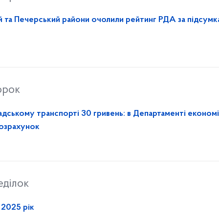
 та Печерський райони очолили рейтинг РДА за підсумк
орок
адському транспорті 30 гривень: в Департаменті економі
розрахунок
еділок
а 2025 рік