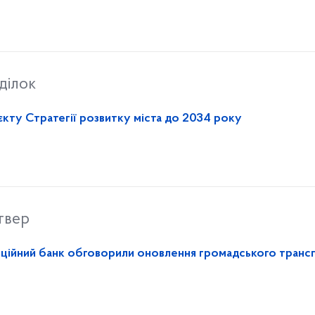
ділок
кту Стратегії розвитку міста до 2034 року
твер
тиційний банк обговорили оновлення громадського транс