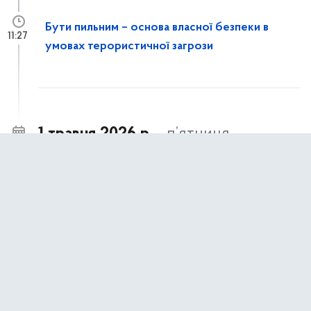
Бути пильним – основа власної безпеки в
11:27
умовах терористичної загрози
1 травня 2026 р.,
п’ятниця
Київ долучився до 10-го Міжнародного
14:30
форуму ЄЕК ООН з публічно-приватного
партнерства
Представники Департаменту економіки та
14:06
інвестицій КМДА ознайомилися із