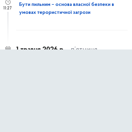
Бути пильним – основа власної безпеки в
11:27
умовах терористичної загрози
1 травня 2026 р.,
п’ятниця
Київ долучився до 10-го Міжнародного
14:30
форуму ЄЕК ООН з публічно-приватного
партнерства
Представники Департаменту економіки та
14:06
інвестицій КМДА ознайомилися із
інструментами зміцнення стійкості громади