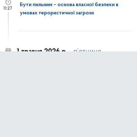
Бути пильним – основа власної безпеки в
11:27
умовах терористичної загрози
1 травня 2026 р.,
п’ятниця
Київ долучився до 10-го Міжнародного
14:30
форуму ЄЕК ООН з публічно-приватного
партнерства
Представники Департаменту економіки та
14:06
інвестицій КМДА ознайомилися із
інструментами зміцнення стійкості громади