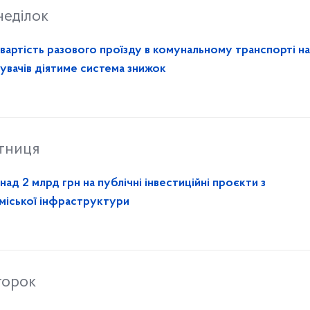
неділок
вартість разового проїзду в комунальному транспорті на 
тувачів діятиме система знижок
ятниця
ад 2 млрд грн на публічні інвестиційні проєкти з
 міської інфраструктури
торок