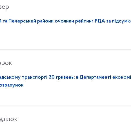
вер
 та Печерський райони очолили рейтинг РДА за підсумк
орок
адському транспорті 30 гривень: в Департаменті економі
розрахунок
еділок