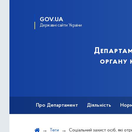
GOV.UA
Державні сайти України
Департам
органу 
Про Департамент
Діяльність
Норм
Звернення громадян
Публічна інфор
Теги
Соціальний захист осіб, які отримали легкі 