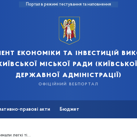
Портал в режимі тестування та наповнення
ент економіки та інвестицій ви
київської міської ради (київської
державної адміністрації)
офіційний вебпортал
ативно-правові акти
Бюджет
мація
Безбар'єрність
тілесні ушкодження