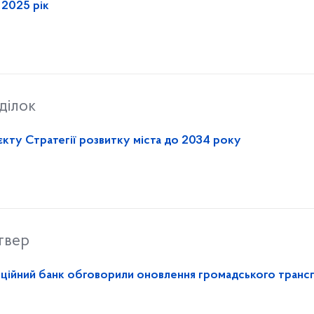
а 2025 рік
ділок
кту Стратегії розвитку міста до 2034 року
твер
тиційний банк обговорили оновлення громадського транс