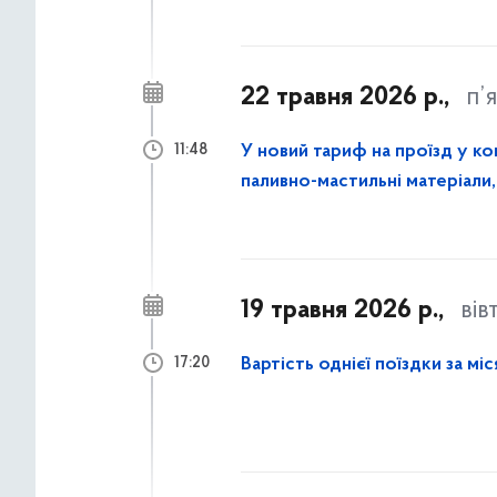
22 травня 2026 р.,
п’
У новий тариф на проїзд у к
11:48
паливно-мастильні матеріали
працівників
19 травня 2026 р.,
вів
Вартість однієї поїздки за м
17:20