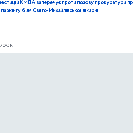
нвестицій КМДА заперечує проти позову прокуратури п
 паркінгу біля Свято-Михайлівської лікарні
торок
нкурсів 05.05.2026
Бути пильним – основа власної безпеки в умовах терористичної загрози