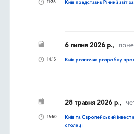
Київ представив Річний звіт з
11:36
6 липня 2026 р.,
поне
Київ розпочав розробку проє
14:15
28 травня 2026 р.,
че
Київ та Європейський інвес
16:50
столиці