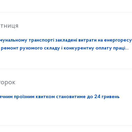
ятниця
омунальному транспорті закладені витрати на енергоресу
, ремонт рухомого складу і конкурентну оплату праці
торок
ісячним проїзним квитком становитиме до 24 гривень