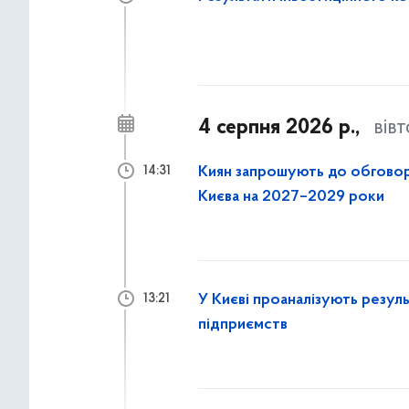
4 серпня 2026 р.,
вів
Киян запрошують до обговор
14:31
Києва на 2027–2029 роки
У Києві проаналізують резул
13:21
підприємств