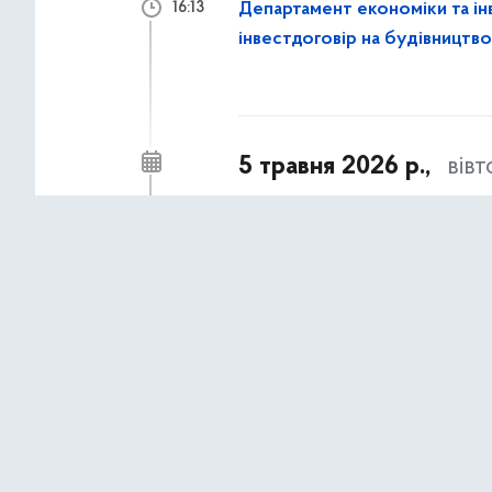
Департамент економіки та і
16:13
інвестдоговір на будівництво
5 травня 2026 р.,
вів
Результати інвестиційних ко
16:28
11:27