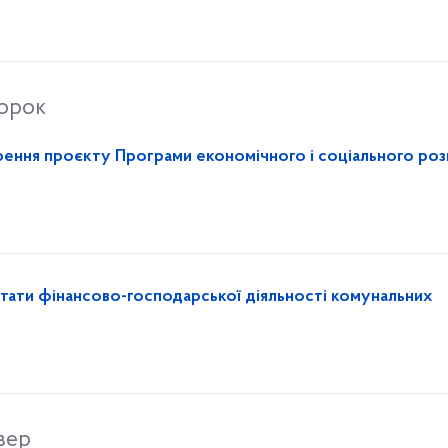
торок
ення проєкту Програми економічного і соціального роз
ьтати фінансово-господарської діяльності комунальних
вер