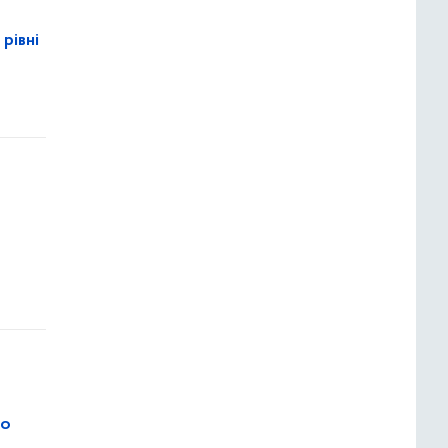
рівні
ро