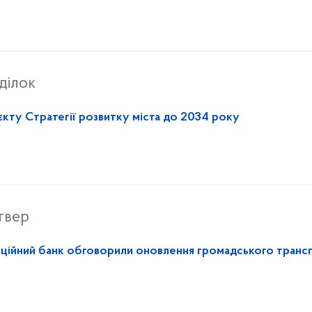
ділок
кту Стратегії розвитку міста до 2034 року
твер
тиційний банк обговорили оновлення громадського транс