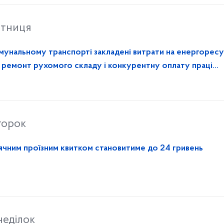
ятниця
омунальному транспорті закладені витрати на енергоресу
, ремонт рухомого складу і конкурентну оплату праці
торок
ісячним проїзним квитком становитиме до 24 гривень
неділок