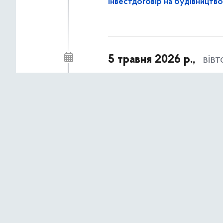
інвестдоговір на будівництво
5 травня 2026 р.,
вів
Результати інвестиційних ко
16:28
11:27