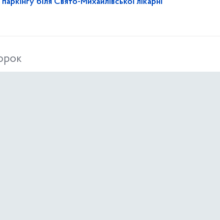
 паркінгу біля Свято-Михайлівської лікарні
торок
нкурсів 05.05.2026
Бути пильним – основа власної безпеки в умовах терористичної загрози