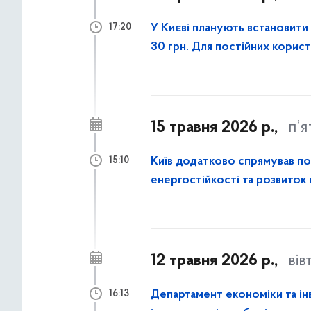
У Києві планують встановити 
17:20
30 грн. Для постійних корис
15 травня 2026 р.,
п’
Київ додатково спрямував пон
15:10
енергостійкості та розвиток
12 травня 2026 р.,
вів
Департамент економіки та і
16:13