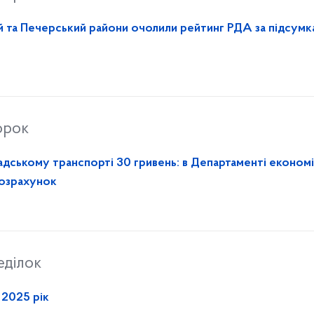
 та Печерський райони очолили рейтинг РДА за підсумк
орок
адському транспорті 30 гривень: в Департаменті економі
розрахунок
еділок
а 2025 рік