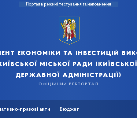
Портал в режимі тестування та наповнення
ент економіки та інвестицій ви
київської міської ради (київської
державної адміністрації)
офіційний вебпортал
ативно-правові акти
Бюджет
мація
Безбар'єрність