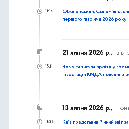
Оболонський, Солом’янський
11:14
першого півріччя 2026 року
21 липня 2026 р.,
вівт
Чому тариф за проїзд у гром
15:11
інвестицій КМДА пояснили 
13 липня 2026 р.,
пон
Київ представив Річний звіт з
11:36