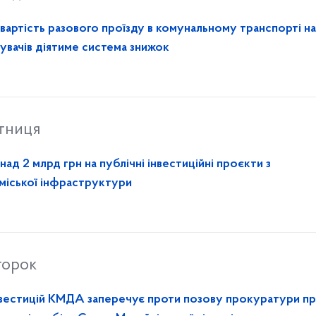
вартість разового проїзду в комунальному транспорті на 
тувачів діятиме система знижок
ятниця
ад 2 млрд грн на публічні інвестиційні проєкти з
 міської інфраструктури
торок
нвестицій КМДА заперечує проти позову прокуратури п