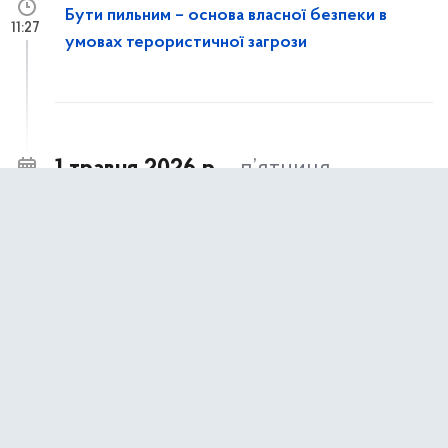
Бути пильним – основа власної безпеки в
11:27
умовах терористичної загрози
1 травня 2026 р.,
п’ятниця
Київ долучився до 10-го Міжнародного
14:30
форуму ЄЕК ООН з публічно-приватного
партнерства
Представники Департаменту економіки та
14:06
інвестицій КМДА ознайомилися із
інструментами зміцнення стійкості громади