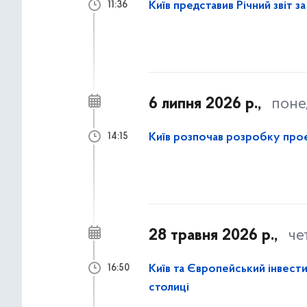
Київ представив Річний звіт з
11:36
6 липня 2026 р.,
поне
Київ розпочав розробку проє
14:15
28 травня 2026 р.,
че
Київ та Європейський інвес
16:50
столиці