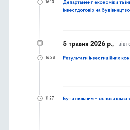
Департамент економіки та і
16:13
інвестдоговір на будівництво
5 травня 2026 р.,
вів
Результати інвестиційних ко
16:28
11:27