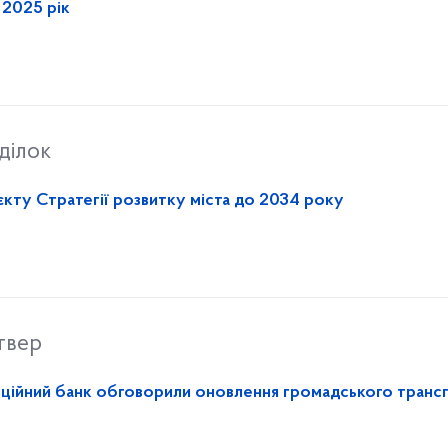
а 2025 рік
ділок
кту Стратегії розвитку міста до 2034 року
твер
тиційний банк обговорили оновлення громадського транс