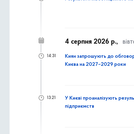
4 серпня 2026 р.,
вів
Киян запрошують до обговор
14:31
Києва на 2027–2029 роки
У Києві проаналізують резул
13:21
підприємств