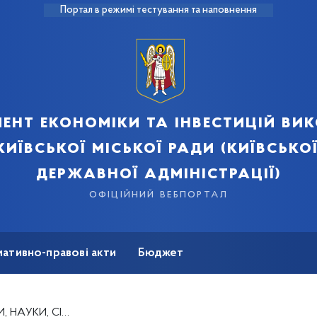
Портал в режимі тестування та наповнення
ент економіки та інвестицій ви
київської міської ради (київської
державної адміністрації)
офіційний вебпортал
ативно-правові акти
Бюджет
мація
Безбар'єрність
 МОЛОДІ ТА СПОРТУ