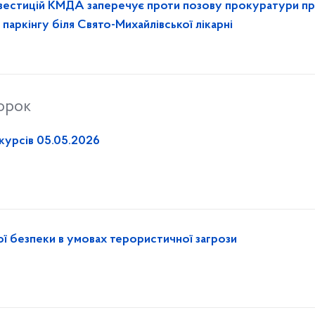
нвестицій КМДА заперечує проти позову прокуратури п
 паркінгу біля Свято-Михайлівської лікарні
торок
нкурсів 05.05.2026
Бути пильним – основа власної безпеки в умовах терористичної загрози