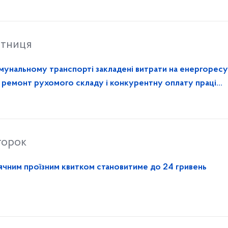
ятниця
омунальному транспорті закладені витрати на енергоресу
, ремонт рухомого складу і конкурентну оплату праці
торок
ісячним проїзним квитком становитиме до 24 гривень