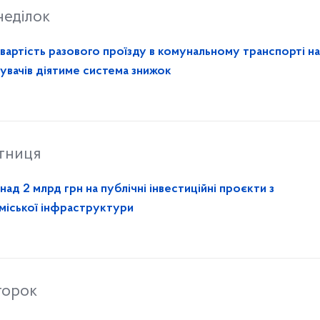
неділок
вартість разового проїзду в комунальному транспорті на 
тувачів діятиме система знижок
ятниця
ад 2 млрд грн на публічні інвестиційні проєкти з
 міської інфраструктури
торок