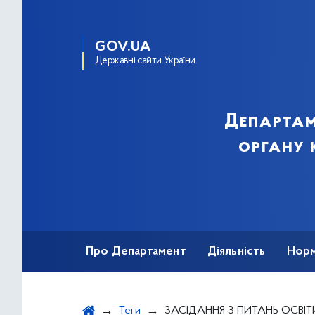
GOV.UA
Державні сайти України
Департам
органу 
Про Департамент
Діяльність
Норм
Звернення громадян
Публічна інфор
Теги
ЗАСІДАННЯ З ПИТАНЬ ОСВІТИ, НАУКИ, СІМ’Ї,