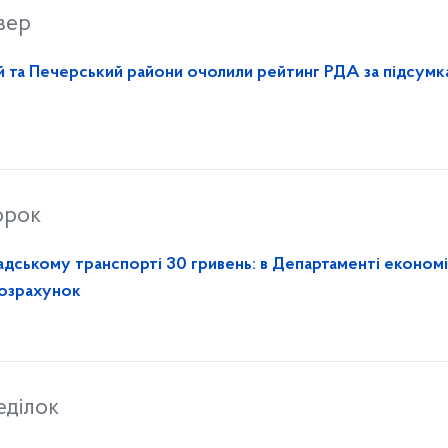
вер
 та Печерський райони очолили рейтинг РДА за підсумк
орок
адському транспорті 30 гривень: в Департаменті економі
розрахунок
еділок