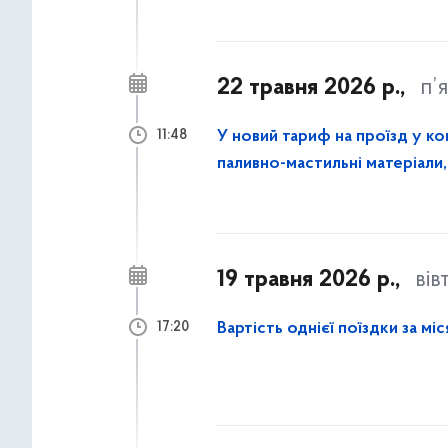
22 травня 2026 р.,
п’
У новий тариф на проїзд у к
11:48
паливно-мастильні матеріали
працівників
19 травня 2026 р.,
вів
Вартість однієї поїздки за м
17:20