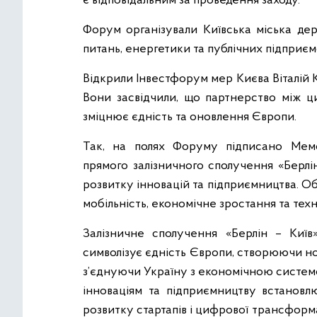
є відповідальним за проведення заходу.
Форум організували Київська міська дер
питань, енергетики та публічних підприєм
Відкрили Інвестфорум мер Києва Віталій 
Вони засвідчили, що партнерство між 
зміцнює єдність та оновлення Європи.
Так, на полях Форуму підписано Мем
прямого залізничного сполучення «Берлі
розвитку інновацій та підприємництва. 
мобільність, економічне зростання та техн
Залізничне сполучення «Берлін – Київ
символізує єдність Європи, створюючи нов
з’єднуючи Україну з економічною систем
інноваціям та підприємництву встановлю
розвитку стартапів і цифрової трансфор