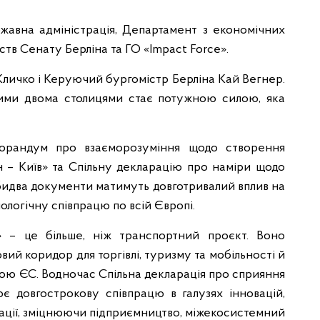
жавна адміністрація, Департамент з економічних
ств Сенату Берліна та ГО «Impact Force».
Кличко і Керуючий бургомістр Берліна Кай Вегнер.
цими двома столицями стає потужною силою, яка
орандум про взаєморозуміння щодо створення
н – Київ» та Спільну декларацію про наміри щодо
Обидва документи матимуть довготривалий вплив на
ологічну співпрацю по всій Європі.
» – це більше, ніж транспортний проєкт. Воно
ий коридор для торгівлі, туризму та мобільності й
ою ЄС. Водночас Спільна декларація про сприяння
є довгострокову співпрацю в галузях інновацій,
мації, зміцнюючи підприємництво, міжекосистемний