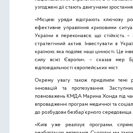
узгоджені дії стають двигунами зростання,
«Місцеві уряди відіграють ключову ро
ефективне управління кризовими ситуац
України я переконався, що стійкість – 
стратегічний актив. Інвестувати в Укра
країною, яка поділяє наші цінності. Це ін
силу всієї Європи», – сказав мер Б
відповідальності європейських міст.
Окрему увагу також приділили темі ро
інновацій та протезування. Заступн
повноважень КМДА Марина Хонда під час с
впровадженні програм медичної та соціальн
до розбудови безбар’єрного середовища д
«Київ уже реалізує програми, спрям
реабілітацію ветеранів. Сьогодні ми та