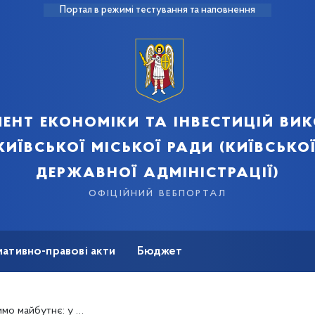
Портал в режимі тестування та наповнення
ент економіки та інвестицій ви
київської міської ради (київської
державної адміністрації)
офіційний вебпортал
ативно-правові акти
Бюджет
мація
Безбар'єрність
вестиційний форум міста Києва – 2025