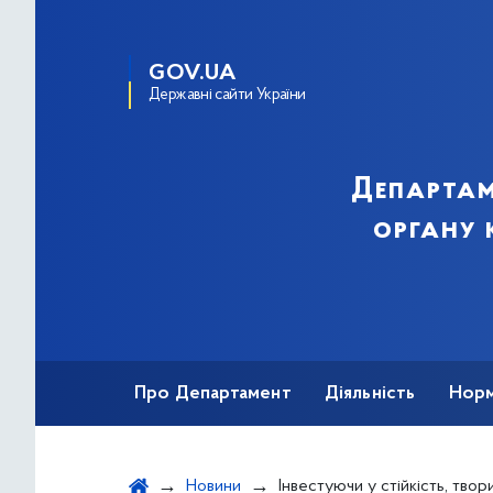
GOV.UA
Державні сайти України
Департам
органу 
Про Департамент
Діяльність
Норм
Звернення громадян
Публічна інфор
Новини
Інвестуючи у стійкість, творимо майбутнє: у Берліні відбувся Ін