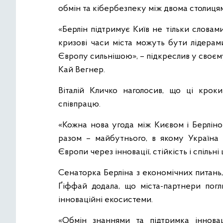
обмін та кібербезпеку між двома столиця
«Берлін підтримує Київ не тільки словами
кризові часи міста можуть бути лідерами
Європу сильнішою», – підкреслив у своєм
Кай Вегнер.
Віталій Кличко наголосив, що ці крок
співпрацю.
«Кожна нова угода між Києвом і Берлін
разом – майбутнього, в якому Україна 
Європи через інновації, стійкість і спільні 
Сенаторка Берліна з економічних питань
Ґіффай додала, що міста-партнери погл
інноваційні екосистеми.
«Обмін знаннями та підтримка інновац