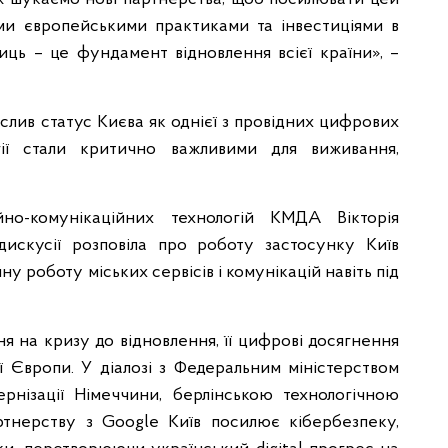
ми європейськими практиками та інвестиціями в
иць – це фундамент відновлення всієї країни», –
слив статус Києва як однієї з провідних цифрових
гії стали критично важливими для виживання,
но-комунікаційних технологій КМДА Вікторія
дискусії розповіла про роботу застосунку Київ
 роботу міських сервісів і комунікацій навіть під
я на кризу до відновлення, її цифрові досягнення
ї Європи. У діалозі з Федеральним міністерством
рнізації Німеччини, берлінською технологічною
тнерству з Google Київ посилює кібербезпеку,