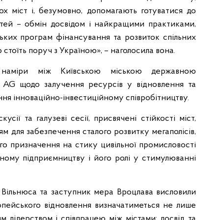
 міст і, безумовно, допомагають готуватися до
стей – обмін досвідом і найкращими практиками,
ських програм фінансування та розвиток спільних
 стоїть поруч з Україною», – наголосила вона.
наміри між Київською міською державною
t AG щодо залучення ресурсів у відновлення та
ня інноваційно-інвестиційному співробітництву.
сії та галузеві сесії, присвячені стійкості міст,
м для забезпечення сталого розвитку мегаполісів,
ного призначення на стику цивільної промисловості
ьному підприємництву і його ролі у стимулюванні
, Вільнюса та заступник мера Вроцлава висловили
опейського відновлення визначатиметься не лише
м лідерством і співпрацею між містами: досвід та