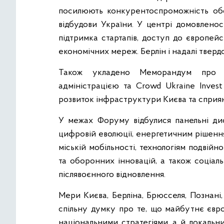
посилюють конкурентоспроможність обох
відбудови України. У центрі домовлено
підтримка стартапів, доступ до європей
економічних мереж. Берлін і надалі твердо
Також укладено Меморандум про 
адміністрацією та Crowd Ukraine Inves
розвиток інфраструктури Києва та сприян
У межах Форуму відбулися панельні диску
цифровій еволюції, енергетичним рішення
міській мобільності, технологіям подвій
та оборонних інновацій, а також соціал
післявоєнного відновлення.
Мери Києва, Берліна, Брюсселя, Познані
спільну думку про те, що майбутнє євр
національними стратегіями, а й локальни