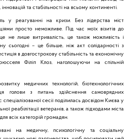
 інновацій та стабільності на всьому континенті.
ль у реагуванні на кризи. Без лідерства міст
іями просто неможливе. Під час моїх візитів до
це не лише витривалість, це також можливість і
їну сьогодні – це більше, ніж акт солідарності з
вестиція в довгострокову стабільність та економічну
рюсселя Філіп Клоз, наголошуючи на спільній
звитку медичних технологій, біотехнологічних
иця голови з питань здійснення самоврядних
пеціалізованої сесії поділилась досвідом Києва у
ої реабілітації ветеранів, а також підходами міста
ля всіх категорій громадян.
овані на медичну, психологічну та соціальну
кож шукаємо нові партнерства, щоб посилювати цей