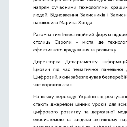
напрям сучасними технологіями, кращи
людей. Відновлення Захисників і Захисн
наголосила Марина Хонда.
Разом із тим Інвестиційний форум підкре
столиць Європи – міста, де техноло
ефективного врядування та розвитку.
Директорка Департаменту інформацій
Іцкович під час тематичної панельної 
Цифровий, який забезпечував безперебійну
час ворожих атак.
На шляху переходу України від реагуванн
стають джерелом цінних уроків для всіє
цифрового розвитку та державної моде
екосистемою та завдяки активному пар