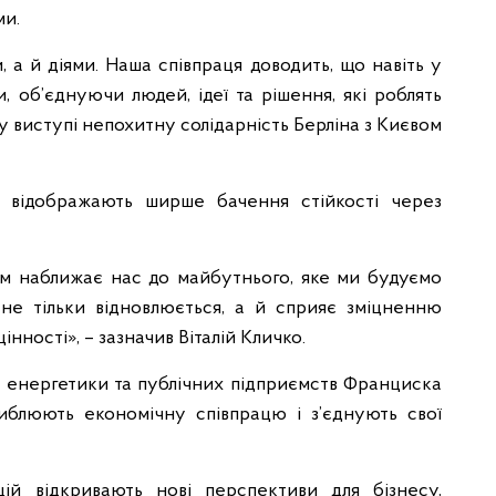
ми.
, а й діями. Наша співпраця доводить, що навіть у
, об’єднуючи людей, ідеї та рішення, які роблять
у виступі непохитну солідарність Берліна з Києвом
и відображають ширше бачення стійкості через
ом наближає нас до майбутнього, яке ми будуємо
не тільки відновлюється, а й сприяє зміцненню
цінності», – зазначив Віталій Кличко.
, енергетики та публічних підприємств Франциска
иблюють економічну співпрацю і з’єднують свої
ій відкривають нові перспективи для бізнесу,